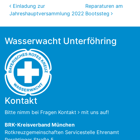
Beitragsnavigation
Einladung zur
Reparaturen am
Jahreshauptversammlung 2022
Bootssteg
Wasserwacht Unterföhring
Kontakt
Bitte nimm bei Fragen
Kontakt
mit uns auf!
BRK-Kreisverband München
Rotkreuzgemeinschaften Servicestelle Ehrenamt
Perchtinger Straße 5