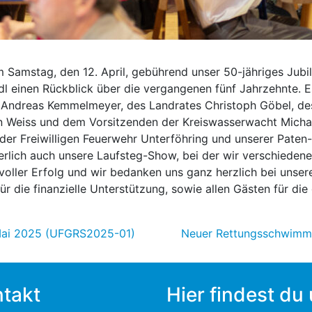
Samstag, den 12. April, gebührend unser 50-jähriges Jubil
l einen Rückblick über die vergangenen fünf Jahrzehnte. E
 Andreas Kemmelmeyer, des Landrates Christoph Göbel, des
n Weiss und dem Vorsitzenden der Kreiswasserwacht Michae
er Freiwilligen Feuerwehr Unterföhring und unserer Pate
erlich auch unsere Laufsteg-Show, bei der wir verschiedene
 voller Erfolg und wir bedanken uns ganz herzlich bei unse
r die finanzielle Unterstützung, sowie allen Gästen für die
Mai 2025 (UFGRS2025-01)
Neuer Rettungsschwimm
takt
Hier findest du