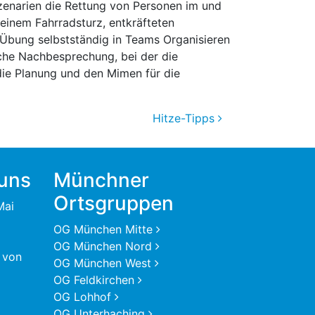
zenarien die Rettung von Personen im und
einem Fahrradsturz, entkräfteten
Übung selbstständig in Teams Organisieren
che Nachbesprechung, bei der die
 die Planung und den Mimen für die
Hitze-Tipps
 uns
Münchner
Ortsgruppen
Mai
OG München Mitte
OG München Nord
 von
OG München West
OG Feldkirchen
OG Lohhof
OG Unterhaching