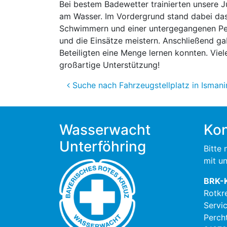
Bei bestem Badewetter trainierten unsere 
am Wasser. Im Vordergrund stand dabei das
Schwimmern und einer untergegangenen Pers
und die Einsätze meistern. Anschließend g
Beteiligten eine Menge lernen konnten. Vie
großartige Unterstützung!
Beitragsnavigation
Suche nach Fahrzeugstellplatz in Isman
Wasserwacht
Kon
Unterföhring
Bitte
mit un
BRK-
Rotkr
Servi
Perch