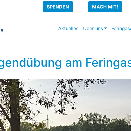
SPENDEN
MACH MIT!
Aktuelles
Über uns
Feringas
ng
gendübung am Feringa