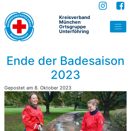
Kreisverband
München
Ortsgruppe
Unterföhring
Ende der Badesaison
2023
Gepostet am
8. Oktober 2023